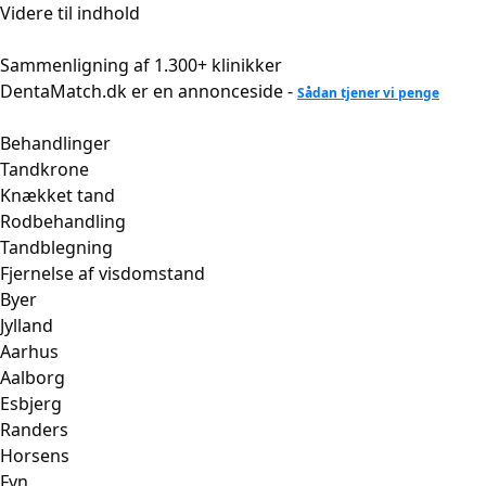
Videre til indhold
Sammenligning af 1.300+ klinikker
DentaMatch.dk er en annonceside -
Sådan tjener vi penge
Behandlinger
Tandkrone
Knækket tand
Rodbehandling
Tandblegning
Fjernelse af visdomstand
Byer
Jylland
Aarhus
Aalborg
Esbjerg
Randers
Horsens
Fyn