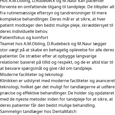
Hos A.M.Obling, D.Rudebeck og M.Naur kan patienter
forvente en omfattende tilgang til tandpleje. De tilbyder alt
fra rutinemæssige eftersyn og tandrensninger til mere
komplekse behandlinger. Deres mål er at sikre, at hver
patient modtager den bedst mulige pleje, skræddersyet til
deres individuelle behov.
Patientfokus og komfort
Teamet hos A.M.Obling, D.Rudebeck og M.Naur lægger
stor vægt på at skabe en behagelig oplevelse for alle deres
patienter. De stræber efter at opbygge langvarige
relationer baseret på tillid og respekt, og de er altid klar til
at besvare spørgsmål og give råd om tandpleje.
Moderne faciliteter og teknologi
Klinikken er udstyret med moderne faciliteter og avanceret
teknologi, hvilket gør det muligt for tandlægerne at udføre
præcise og effektive behandlinger. De holder sig opdateret
med de nyeste metoder inden for tandpleje for at sikre, at
deres patienter får den bedst mulige behandling.
Sammelign tandlæger hos DentaMatch