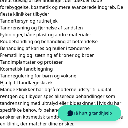
bredt udvalg af behandlinger, der dækker både
forebyggelse, kosmetik og mere avancerede indgreb. De
fleste klinikker tilbyder:
Tandeftersyn og rutinetjek
Tandrensning og fjernelse af tandsten
Fyldninger, både plast og andre materialer
Rodbehandling og behandling af betændelse
Behandling af
karies og huller i tænderne
Fremstilling og isætning af kroner og broer
Tandimplantater og proteser
Kosmetisk tandblegning
Tandregulering for børn og voksne
Hjælp til tandlægeskræk
Mange klinikker har også moderne udstyr til digital
røntgen og tilbyder specialiserede behandlinger som
tandrensning med ultralyd
eller
bideskinner
. Hvis du har
specifikke behov, fx
behandling af paradentose
eller
ønsker en
kosmetisk tandbehandling
, kan du nemt finde
en klinik, der matcher dine ønsker.