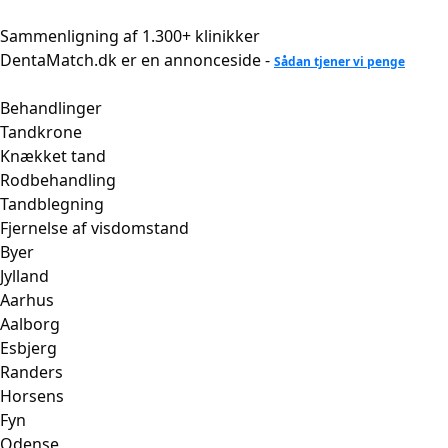
Videre
til
Sammenligning af 1.300+ klinikker
indhold
DentaMatch.dk er en annonceside -
Sådan tjener vi penge
Behandlinger
Tandkrone
Knækket tand
Rodbehandling
Tandblegning
Fjernelse af visdomstand
Byer
Jylland
Aarhus
Aalborg
Esbjerg
Randers
Horsens
Fyn
Odense