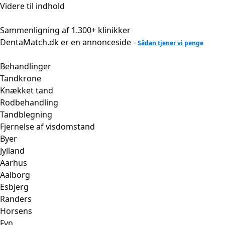
Videre til indhold
Sammenligning af 1.300+ klinikker
DentaMatch.dk er en annonceside -
Sådan tjener vi penge
Behandlinger
Tandkrone
Knækket tand
Rodbehandling
Tandblegning
Fjernelse af visdomstand
Byer
Jylland
Aarhus
Aalborg
Esbjerg
Randers
Horsens
Fyn