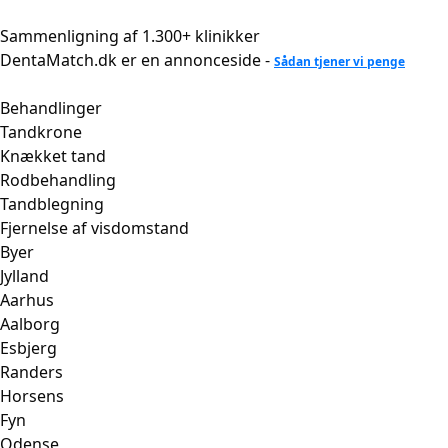
Videre
til
Sammenligning af 1.300+ klinikker
indhold
DentaMatch.dk er en annonceside -
Sådan tjener vi penge
Behandlinger
Tandkrone
Knækket tand
Rodbehandling
Tandblegning
Fjernelse af visdomstand
Byer
Jylland
Aarhus
Aalborg
Esbjerg
Randers
Horsens
Fyn
Odense