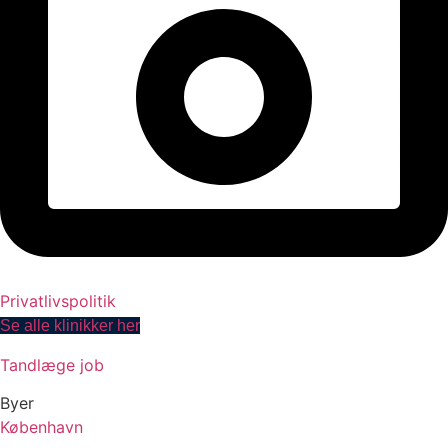
Privatlivspolitik
Se alle klinikker her
Tandlæge job
Byer
København