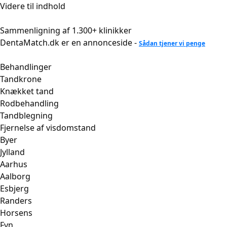
Videre til indhold
Sammenligning af 1.300+ klinikker
DentaMatch.dk er en annonceside -
Sådan tjener vi penge
Behandlinger
Tandkrone
Knækket tand
Rodbehandling
Tandblegning
Fjernelse af visdomstand
Byer
Jylland
Aarhus
Aalborg
Esbjerg
Randers
Horsens
Fyn