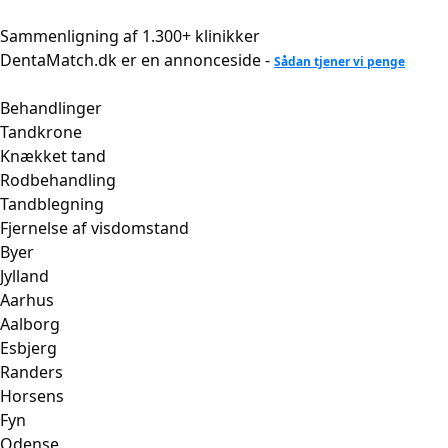
Videre
til
Sammenligning af 1.300+ klinikker
indhold
DentaMatch.dk er en annonceside -
Sådan tjener vi penge
Behandlinger
Tandkrone
Knækket tand
Rodbehandling
Tandblegning
Fjernelse af visdomstand
Byer
Jylland
Aarhus
Aalborg
Esbjerg
Randers
Horsens
Fyn
Odense