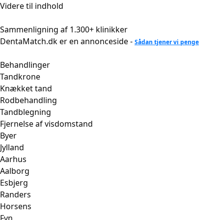
Videre til indhold
Sammenligning af 1.300+ klinikker
DentaMatch.dk er en annonceside -
Sådan tjener vi penge
Behandlinger
Tandkrone
Knækket tand
Rodbehandling
Tandblegning
Fjernelse af visdomstand
Byer
Jylland
Aarhus
Aalborg
Esbjerg
Randers
Horsens
Fyn