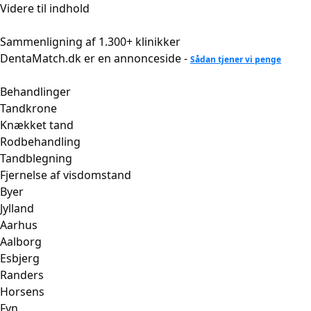
Videre til indhold
Sammenligning af 1.300+ klinikker
DentaMatch.dk er en annonceside -
Sådan tjener vi penge
Behandlinger
Tandkrone
Knækket tand
Rodbehandling
Tandblegning
Fjernelse af visdomstand
Byer
Jylland
Aarhus
Aalborg
Esbjerg
Randers
Horsens
Fyn