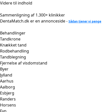
Videre til indhold
Sammenligning af 1.300+ klinikker
DentaMatch.dk er en annonceside -
Sådan tjener vi penge
Behandlinger
Tandkrone
Knækket tand
Rodbehandling
Tandblegning
Fjernelse af visdomstand
Byer
Jylland
Aarhus
Aalborg
Esbjerg
Randers
Horsens
Fyn