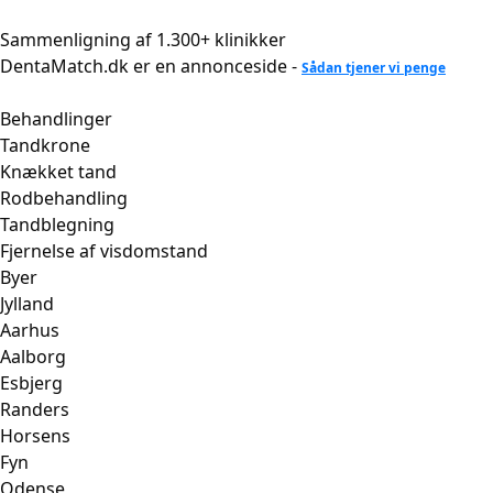
Videre
til
Sammenligning af 1.300+ klinikker
indhold
DentaMatch.dk er en annonceside -
Sådan tjener vi penge
Behandlinger
Tandkrone
Knækket tand
Rodbehandling
Tandblegning
Fjernelse af visdomstand
Byer
Jylland
Aarhus
Aalborg
Esbjerg
Randers
Horsens
Fyn
Odense