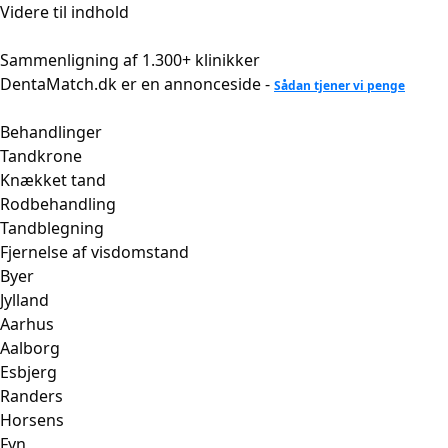
Videre til indhold
Sammenligning af 1.300+ klinikker
DentaMatch.dk er en annonceside -
Sådan tjener vi penge
Behandlinger
Tandkrone
Knækket tand
Rodbehandling
Tandblegning
Fjernelse af visdomstand
Byer
Jylland
Aarhus
Aalborg
Esbjerg
Randers
Horsens
Fyn