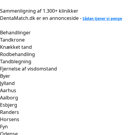
Videre
til
Sammenligning af 1.300+ klinikker
indhold
DentaMatch.dk er en annonceside -
Sådan tjener vi penge
Behandlinger
Tandkrone
Knækket tand
Rodbehandling
Tandblegning
Fjernelse af visdomstand
Byer
Jylland
Aarhus
Aalborg
Esbjerg
Randers
Horsens
Fyn
Odense