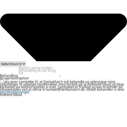
Behandling
Brugerbetingelser
Jeg giver samtykke til, at DentaMatch må behandle og videregive mine
oplysninger til udvalgte tandklinikker med henblik på at indhente tilbud og blive
kontaktet via telefon og/eller e-mail. Samtykket er frivilligt og kan til enhver tid
tilbagekaldes ved at skrive til kontakt@dentamatch.dk. Sådan behandler vi dine
personoplysninger
.
Indhent tilbud