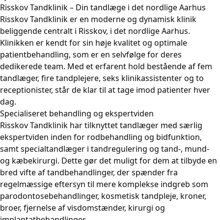
Risskov Tandklinik – Din tandlæge i det nordlige Aarhus
Risskov Tandklinik er en moderne og dynamisk klinik
beliggende centralt i Risskov, i det nordlige Aarhus.
Klinikken er kendt for sin høje kvalitet og optimale
patientbehandling, som er en selvfølge for deres
dedikerede team. Med et erfarent hold bestående af fem
tandlæger, fire tandplejere, seks klinikassistenter og to
receptionister, står de klar til at tage imod patienter hver
dag.
Specialiseret behandling og ekspertviden
Risskov Tandklinik har tilknyttet tandlæger med særlig
ekspertviden inden for rodbehandling og bidfunktion,
samt specialtandlæger i tandregulering og tand-, mund-
og kæbekirurgi. Dette gør det muligt for dem at tilbyde en
bred vifte af tandbehandlinger, der spænder fra
regelmæssige eftersyn til mere komplekse indgreb som
parodontosebehandlinger, kosmetisk tandpleje, kroner,
broer, fjernelse af visdomstænder, kirurgi og
implantatbehandlinger.