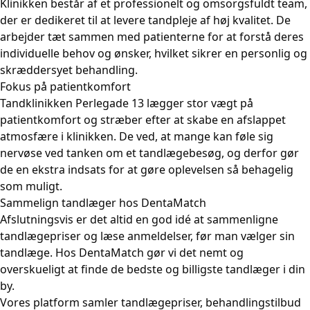
Klinikken består af et professionelt og omsorgsfuldt team,
der er dedikeret til at levere tandpleje af høj kvalitet. De
arbejder tæt sammen med patienterne for at forstå deres
individuelle behov og ønsker, hvilket sikrer en personlig og
skræddersyet behandling.
Fokus på patientkomfort
Tandklinikken Perlegade 13 lægger stor vægt på
patientkomfort og stræber efter at skabe en afslappet
atmosfære i klinikken. De ved, at mange kan føle sig
nervøse ved tanken om et tandlægebesøg, og derfor gør
de en ekstra indsats for at gøre oplevelsen så behagelig
som muligt.
Sammelign tandlæger hos DentaMatch
Afslutningsvis er det altid en god idé at sammenligne
tandlægepriser og læse anmeldelser, før man vælger sin
tandlæge. Hos DentaMatch gør vi det nemt og
overskueligt at finde de bedste og billigste tandlæger i din
by.
Vores platform samler tandlægepriser, behandlingstilbud