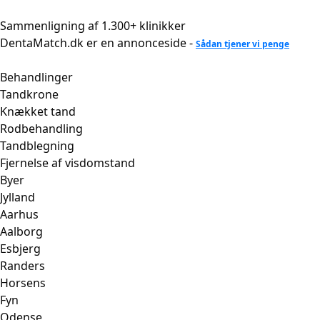
Videre
til
Sammenligning af 1.300+ klinikker
indhold
DentaMatch.dk er en annonceside -
Sådan tjener vi penge
Behandlinger
Tandkrone
Knækket tand
Rodbehandling
Tandblegning
Fjernelse af visdomstand
Byer
Jylland
Aarhus
Aalborg
Esbjerg
Randers
Horsens
Fyn
Odense