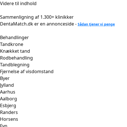
Videre til indhold
Sammenligning af 1.300+ klinikker
DentaMatch.dk er en annonceside -
Sådan tjener vi penge
Behandlinger
Tandkrone
Knækket tand
Rodbehandling
Tandblegning
Fjernelse af visdomstand
Byer
Jylland
Aarhus
Aalborg
Esbjerg
Randers
Horsens
Fyn