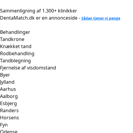
Videre
til
Sammenligning af 1.300+ klinikker
indhold
DentaMatch.dk er en annonceside -
Sådan tjener vi penge
Behandlinger
Tandkrone
Knækket tand
Rodbehandling
Tandblegning
Fjernelse af visdomstand
Byer
Jylland
Aarhus
Aalborg
Esbjerg
Randers
Horsens
Fyn
Odense