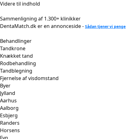
Videre til indhold
Sammenligning af 1.300+ klinikker
DentaMatch.dk er en annonceside -
Sådan tjener vi penge
Behandlinger
Tandkrone
Knækket tand
Rodbehandling
Tandblegning
Fjernelse af visdomstand
Byer
Jylland
Aarhus
Aalborg
Esbjerg
Randers
Horsens
Fyn