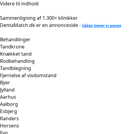
Videre til indhold
Sammenligning af 1.300+ klinikker
DentaMatch.dk er en annonceside -
Sådan tjener vi penge
Behandlinger
Tandkrone
Knækket tand
Rodbehandling
Tandblegning
Fjernelse af visdomstand
Byer
Jylland
Aarhus
Aalborg
Esbjerg
Randers
Horsens
Fyn