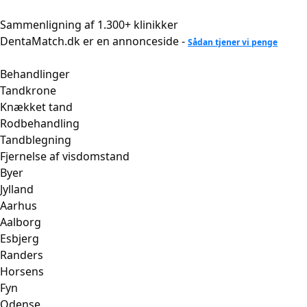
Videre
til
Sammenligning af 1.300+ klinikker
indhold
DentaMatch.dk er en annonceside -
Sådan tjener vi penge
Behandlinger
Tandkrone
Knækket tand
Rodbehandling
Tandblegning
Fjernelse af visdomstand
Byer
Jylland
Aarhus
Aalborg
Esbjerg
Randers
Horsens
Fyn
Odense