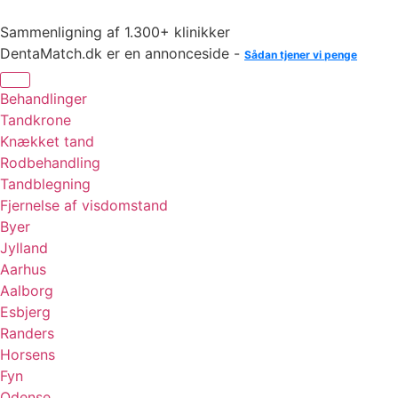
Videre
til
Sammenligning af 1.300+ klinikker
indhold
DentaMatch.dk er en annonceside -
Sådan tjener vi penge
Behandlinger
Tandkrone
Knækket tand
Rodbehandling
Tandblegning
Fjernelse af visdomstand
Byer
Jylland
Aarhus
Aalborg
Esbjerg
Randers
Horsens
Fyn
Odense