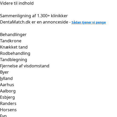
Videre til indhold
Sammenligning af 1.300+ klinikker
DentaMatch.dk er en annonceside -
Sådan tjener vi penge
Behandlinger
Tandkrone
Knækket tand
Rodbehandling
Tandblegning
Fjernelse af visdomstand
Byer
Jylland
Aarhus
Aalborg
Esbjerg
Randers
Horsens
Fyn