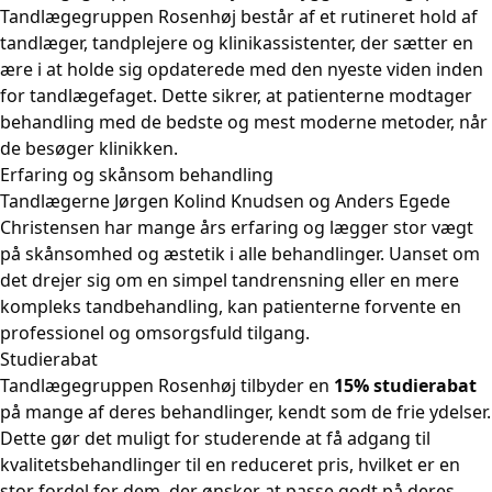
Tandlægegruppen Rosenhøj består af et rutineret hold af
tandlæger, tandplejere og klinikassistenter, der sætter en
ære i at holde sig opdaterede med den nyeste viden inden
for tandlægefaget. Dette sikrer, at patienterne modtager
behandling med de bedste og mest moderne metoder, når
de besøger klinikken.
Erfaring og skånsom behandling
Tandlægerne Jørgen Kolind Knudsen og Anders Egede
Christensen har mange års erfaring og lægger stor vægt
på skånsomhed og æstetik i alle behandlinger. Uanset om
det drejer sig om en simpel tandrensning eller en mere
kompleks tandbehandling, kan patienterne forvente en
professionel og omsorgsfuld tilgang.
Studierabat
Tandlægegruppen Rosenhøj tilbyder en
15% studierabat
på mange af deres behandlinger, kendt som de frie ydelser.
Dette gør det muligt for studerende at få adgang til
kvalitetsbehandlinger til en reduceret pris, hvilket er en
stor fordel for dem, der ønsker at passe godt på deres