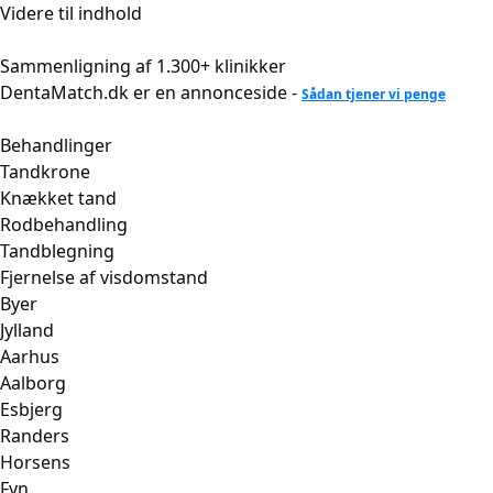
Videre til indhold
Sammenligning af 1.300+ klinikker
DentaMatch.dk er en annonceside -
Sådan tjener vi penge
Behandlinger
Tandkrone
Knækket tand
Rodbehandling
Tandblegning
Fjernelse af visdomstand
Byer
Jylland
Aarhus
Aalborg
Esbjerg
Randers
Horsens
Fyn