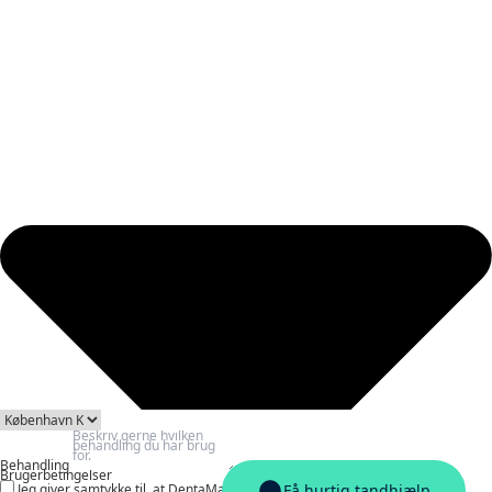
Behandling
Brugerbetingelser
Jeg giver samtykke til, at DentaMatch må behandle og videregive mine