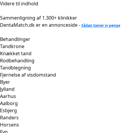
Videre til indhold
Sammenligning af 1.300+ klinikker
DentaMatch.dk er en annonceside -
Sådan tjener vi penge
Behandlinger
Tandkrone
Knækket tand
Rodbehandling
Tandblegning
Fjernelse af visdomstand
Byer
Jylland
Aarhus
Aalborg
Esbjerg
Randers
Horsens
Fyn