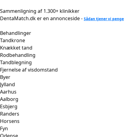
Videre
til
Sammenligning af 1.300+ klinikker
indhold
DentaMatch.dk er en annonceside -
Sådan tjener vi penge
Behandlinger
Tandkrone
Knækket tand
Rodbehandling
Tandblegning
Fjernelse af visdomstand
Byer
Jylland
Aarhus
Aalborg
Esbjerg
Randers
Horsens
Fyn
Odense