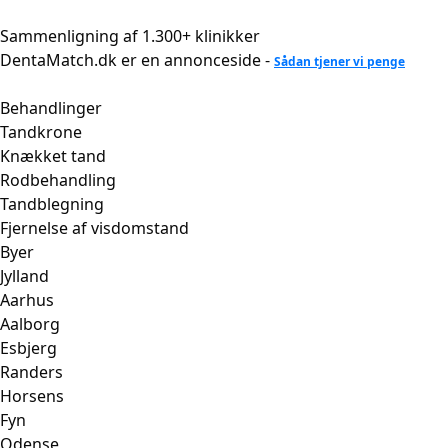
Videre
til
Sammenligning af 1.300+ klinikker
indhold
DentaMatch.dk er en annonceside -
Sådan tjener vi penge
Behandlinger
Tandkrone
Knækket tand
Rodbehandling
Tandblegning
Fjernelse af visdomstand
Byer
Jylland
Aarhus
Aalborg
Esbjerg
Randers
Horsens
Fyn
Odense