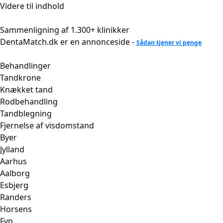
Videre til indhold
Sammenligning af 1.300+ klinikker
DentaMatch.dk er en annonceside -
Sådan tjener vi penge
Behandlinger
Tandkrone
Knækket tand
Rodbehandling
Tandblegning
Fjernelse af visdomstand
Byer
Jylland
Aarhus
Aalborg
Esbjerg
Randers
Horsens
Fyn