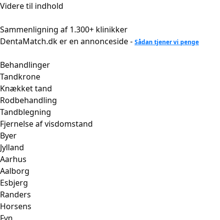
Videre til indhold
Sammenligning af 1.300+ klinikker
DentaMatch.dk er en annonceside -
Sådan tjener vi penge
Behandlinger
Tandkrone
Knækket tand
Rodbehandling
Tandblegning
Fjernelse af visdomstand
Byer
Jylland
Aarhus
Aalborg
Esbjerg
Randers
Horsens
Fyn