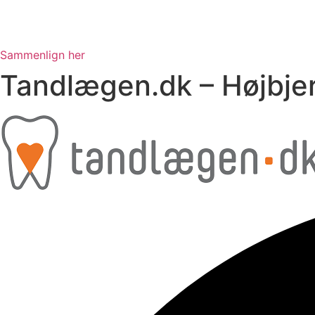
Sammenlign her
Tandlægen.dk – Højbje