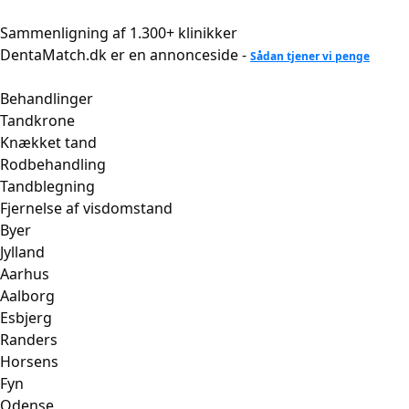
Videre
til
Sammenligning af 1.300+ klinikker
indhold
DentaMatch.dk er en annonceside -
Sådan tjener vi penge
Behandlinger
Tandkrone
Knækket tand
Rodbehandling
Tandblegning
Fjernelse af visdomstand
Byer
Jylland
Aarhus
Aalborg
Esbjerg
Randers
Horsens
Fyn
Odense