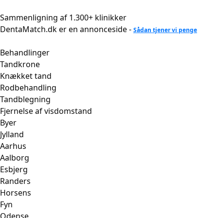
Videre
til
Sammenligning af 1.300+ klinikker
indhold
DentaMatch.dk er en annonceside -
Sådan tjener vi penge
Behandlinger
Tandkrone
Knækket tand
Rodbehandling
Tandblegning
Fjernelse af visdomstand
Byer
Jylland
Aarhus
Aalborg
Esbjerg
Randers
Horsens
Fyn
Odense