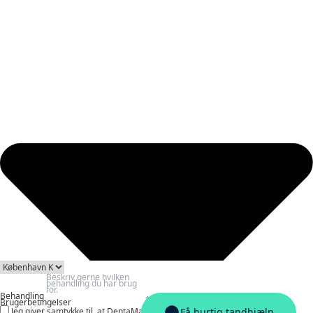
Behandling
Brugerbetingelser
Jeg giver samtykke til, at DentaMatch må behandle og videregive mine