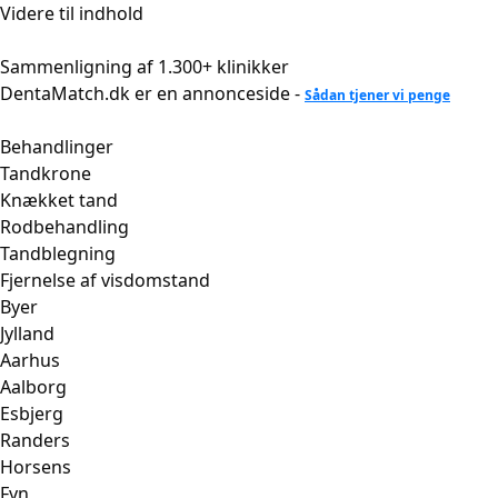
Videre til indhold
Sammenligning af 1.300+ klinikker
DentaMatch.dk er en annonceside -
Sådan tjener vi penge
Behandlinger
Tandkrone
Knækket tand
Rodbehandling
Tandblegning
Fjernelse af visdomstand
Byer
Jylland
Aarhus
Aalborg
Esbjerg
Randers
Horsens
Fyn