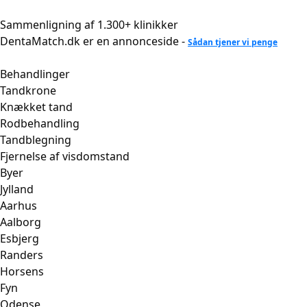
Videre
til
Sammenligning af 1.300+ klinikker
indhold
DentaMatch.dk er en annonceside -
Sådan tjener vi penge
Behandlinger
Tandkrone
Knækket tand
Rodbehandling
Tandblegning
Fjernelse af visdomstand
Byer
Jylland
Aarhus
Aalborg
Esbjerg
Randers
Horsens
Fyn
Odense