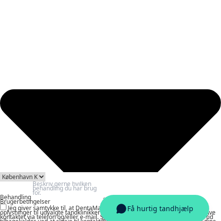
Behandling
Brugerbetingelser
Jeg giver samtykke til, at DentaMatch må behandle og videregive mine
oplysninger til udvalgte tandklinikker med henblik på at indhente tilbud og blive
kontaktet via telefon og/eller e-mail. Samtykket er frivilligt og kan til enhver tid