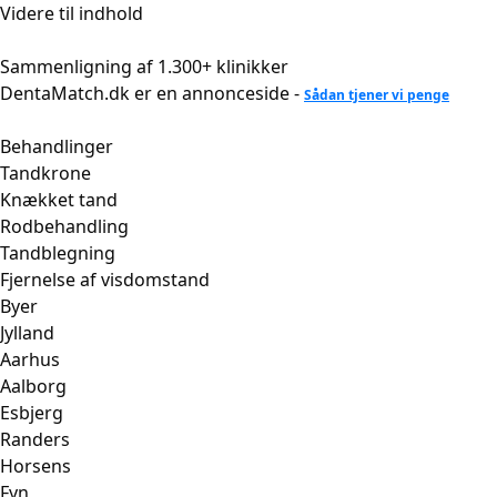
Videre til indhold
Sammenligning af 1.300+ klinikker
DentaMatch.dk er en annonceside -
Sådan tjener vi penge
Behandlinger
Tandkrone
Knækket tand
Rodbehandling
Tandblegning
Fjernelse af visdomstand
Byer
Jylland
Aarhus
Aalborg
Esbjerg
Randers
Horsens
Fyn