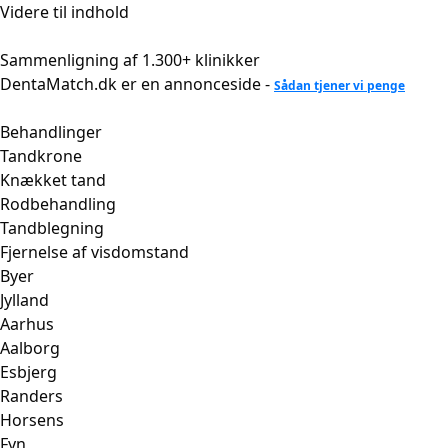
Videre til indhold
Sammenligning af 1.300+ klinikker
DentaMatch.dk er en annonceside -
Sådan tjener vi penge
Behandlinger
Tandkrone
Knækket tand
Rodbehandling
Tandblegning
Fjernelse af visdomstand
Byer
Jylland
Aarhus
Aalborg
Esbjerg
Randers
Horsens
Fyn