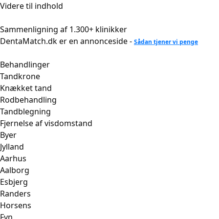
Videre til indhold
Sammenligning af 1.300+ klinikker
DentaMatch.dk er en annonceside -
Sådan tjener vi penge
Behandlinger
Tandkrone
Knækket tand
Rodbehandling
Tandblegning
Fjernelse af visdomstand
Byer
Jylland
Aarhus
Aalborg
Esbjerg
Randers
Horsens
Fyn