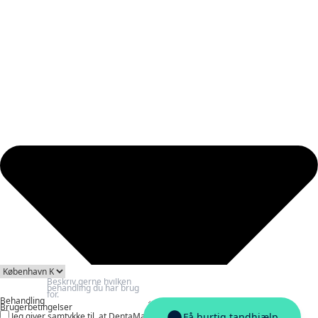
Behandling
Brugerbetingelser
Jeg giver samtykke til, at DentaMatch må behandle og videregive mine