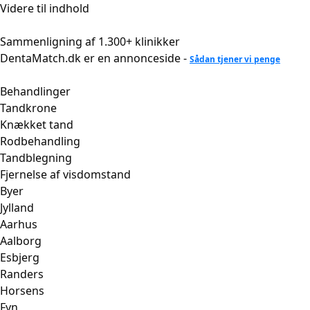
Videre til indhold
Sammenligning af 1.300+ klinikker
DentaMatch.dk er en annonceside -
Sådan tjener vi penge
Behandlinger
Tandkrone
Knækket tand
Rodbehandling
Tandblegning
Fjernelse af visdomstand
Byer
Jylland
Aarhus
Aalborg
Esbjerg
Randers
Horsens
Fyn