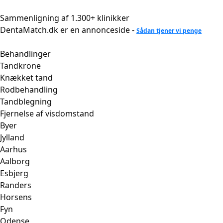
Videre
til
Sammenligning af 1.300+ klinikker
indhold
DentaMatch.dk er en annonceside -
Sådan tjener vi penge
Behandlinger
Tandkrone
Knækket tand
Rodbehandling
Tandblegning
Fjernelse af visdomstand
Byer
Jylland
Aarhus
Aalborg
Esbjerg
Randers
Horsens
Fyn
Odense