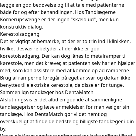
lægge en god bedøvelse og til at tale med patienterne
både før og efter behandlingen. Hos Tandlægerne
Kornerupsvænge er der ingen "skæld ud", men kun
konstruktiv dialog.
Kørestolsadgang
Det er vigtigt at bemærke, at der er to trin ind i klinikken,
hvilket desværre betyder, at der ikke er god
kørestolsadgang. Der kan dog lånes to metalramper til
kørestole, men det kræver, at patienten selv har en hjælper
med, som kan assistere med at komme op ad ramperne.
Brug af ramperne foregår på eget ansvar, og de kan ikke
benyttes til elektriske kørestole, da disse er for tunge.
Sammenlign tandlæger hos DentaMatch
Afslutningsvis er det altid en god idé at sammenligne
tandlægepriser og læse anmeldelser, før man vælger sin
tandlæge. Hos DentaMatch gør vi det nemt og
overskueligt at finde de bedste og billigste tandlæger i din
by.
Vores platform samler tandlægepriser, behandlingstilbud