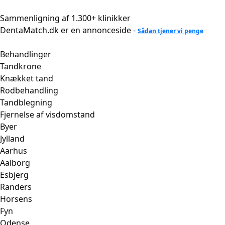
Videre
til
Sammenligning af 1.300+ klinikker
indhold
DentaMatch.dk er en annonceside -
Sådan tjener vi penge
Behandlinger
Tandkrone
Knækket tand
Rodbehandling
Tandblegning
Fjernelse af visdomstand
Byer
Jylland
Aarhus
Aalborg
Esbjerg
Randers
Horsens
Fyn
Odense