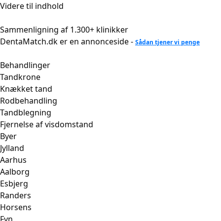
Videre til indhold
Sammenligning af 1.300+ klinikker
DentaMatch.dk er en annonceside -
Sådan tjener vi penge
Behandlinger
Tandkrone
Knækket tand
Rodbehandling
Tandblegning
Fjernelse af visdomstand
Byer
Jylland
Aarhus
Aalborg
Esbjerg
Randers
Horsens
Fyn