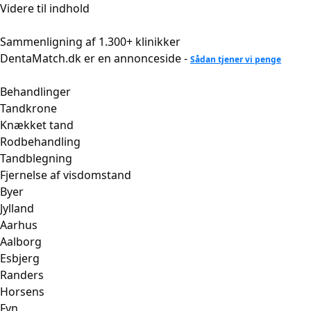
Videre til indhold
Sammenligning af 1.300+ klinikker
DentaMatch.dk er en annonceside -
Sådan tjener vi penge
Behandlinger
Tandkrone
Knækket tand
Rodbehandling
Tandblegning
Fjernelse af visdomstand
Byer
Jylland
Aarhus
Aalborg
Esbjerg
Randers
Horsens
Fyn