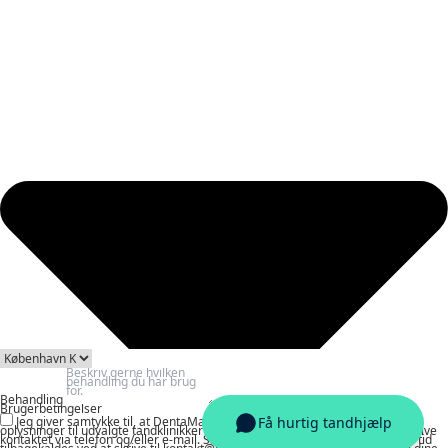
Behandling
Brugerbetingelser
Jeg giver samtykke til, at DentaMatch må behandle og videregive mine
oplysninger til udvalgte tandklinikker med henblik på at indhente tilbud og blive
kontaktet via telefon og/eller e-mail. Samtykket er frivilligt og kan til enhver tid