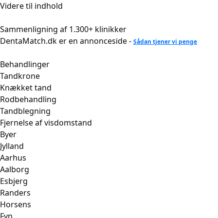
Videre til indhold
Sammenligning af 1.300+ klinikker
DentaMatch.dk er en annonceside -
Sådan tjener vi penge
Behandlinger
Tandkrone
Knækket tand
Rodbehandling
Tandblegning
Fjernelse af visdomstand
Byer
Jylland
Aarhus
Aalborg
Esbjerg
Randers
Horsens
Fyn