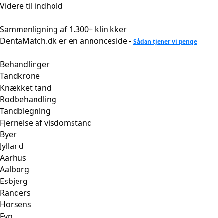
Videre til indhold
Sammenligning af 1.300+ klinikker
DentaMatch.dk er en annonceside -
Sådan tjener vi penge
Behandlinger
Tandkrone
Knækket tand
Rodbehandling
Tandblegning
Fjernelse af visdomstand
Byer
Jylland
Aarhus
Aalborg
Esbjerg
Randers
Horsens
Fyn