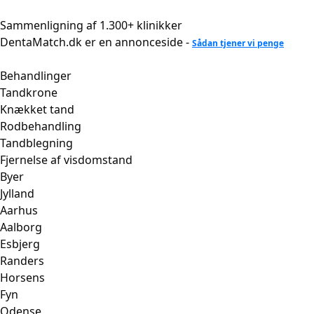
Videre
til
Sammenligning af 1.300+ klinikker
indhold
DentaMatch.dk er en annonceside -
Sådan tjener vi penge
Behandlinger
Tandkrone
Knækket tand
Rodbehandling
Tandblegning
Fjernelse af visdomstand
Byer
Jylland
Aarhus
Aalborg
Esbjerg
Randers
Horsens
Fyn
Odense