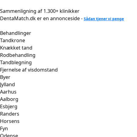
Videre
til
Sammenligning af 1.300+ klinikker
indhold
DentaMatch.dk er en annonceside -
Sådan tjener vi penge
Behandlinger
Tandkrone
Knækket tand
Rodbehandling
Tandblegning
Fjernelse af visdomstand
Byer
Jylland
Aarhus
Aalborg
Esbjerg
Randers
Horsens
Fyn
Odense