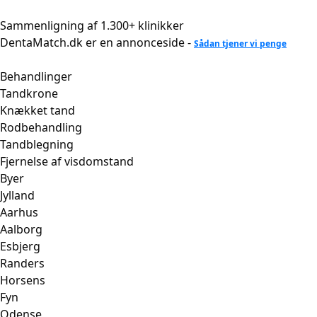
Videre
til
Sammenligning af 1.300+ klinikker
indhold
DentaMatch.dk er en annonceside -
Sådan tjener vi penge
Behandlinger
Tandkrone
Knækket tand
Rodbehandling
Tandblegning
Fjernelse af visdomstand
Byer
Jylland
Aarhus
Aalborg
Esbjerg
Randers
Horsens
Fyn
Odense