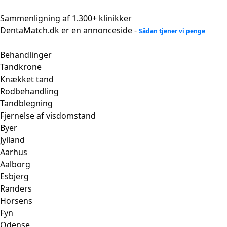
Videre
til
Sammenligning af 1.300+ klinikker
indhold
DentaMatch.dk er en annonceside -
Sådan tjener vi penge
Behandlinger
Tandkrone
Knækket tand
Rodbehandling
Tandblegning
Fjernelse af visdomstand
Byer
Jylland
Aarhus
Aalborg
Esbjerg
Randers
Horsens
Fyn
Odense