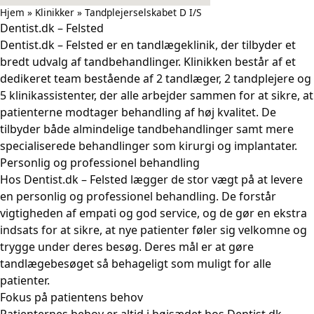
Hjem
»
Klinikker
»
Tandplejerselskabet D I/S
Dentist.dk – Felsted
Dentist.dk – Felsted er en tandlægeklinik, der tilbyder et
bredt udvalg af tandbehandlinger. Klinikken består af et
dedikeret team bestående af 2 tandlæger, 2 tandplejere og
5 klinikassistenter, der alle arbejder sammen for at sikre, at
patienterne modtager behandling af høj kvalitet. De
tilbyder både almindelige tandbehandlinger samt mere
specialiserede behandlinger som kirurgi og implantater.
Personlig og professionel behandling
Hos Dentist.dk – Felsted lægger de stor vægt på at levere
en personlig og professionel behandling. De forstår
vigtigheden af empati og god service, og de gør en ekstra
indsats for at sikre, at nye patienter føler sig velkomne og
trygge under deres besøg. Deres mål er at gøre
tandlægebesøget så behageligt som muligt for alle
patienter.
Fokus på patientens behov
Patienternes behov er altid i højsædet hos Dentist.dk –