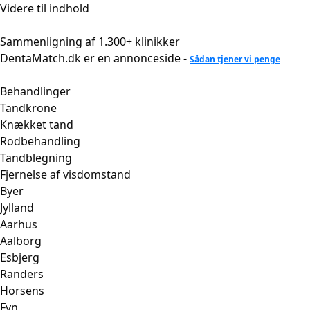
Videre til indhold
Sammenligning af 1.300+ klinikker
DentaMatch.dk er en annonceside -
Sådan tjener vi penge
Behandlinger
Tandkrone
Knækket tand
Rodbehandling
Tandblegning
Fjernelse af visdomstand
Byer
Jylland
Aarhus
Aalborg
Esbjerg
Randers
Horsens
Fyn