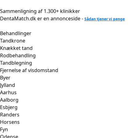
Videre
til
Sammenligning af 1.300+ klinikker
indhold
DentaMatch.dk er en annonceside -
Sådan tjener vi penge
Behandlinger
Tandkrone
Knækket tand
Rodbehandling
Tandblegning
Fjernelse af visdomstand
Byer
Jylland
Aarhus
Aalborg
Esbjerg
Randers
Horsens
Fyn
Odense