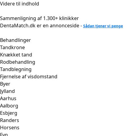
Videre til indhold
Sammenligning af 1.300+ klinikker
DentaMatch.dk er en annonceside -
Sådan tjener vi penge
Behandlinger
Tandkrone
Knækket tand
Rodbehandling
Tandblegning
Fjernelse af visdomstand
Byer
Jylland
Aarhus
Aalborg
Esbjerg
Randers
Horsens
Fyn